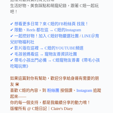
生活好物、美食踩點和萌寵紀錄，跟著 C妞一起玩
吧！
✔ 想看更多日常？來 C妞的FB粉絲頁 找我！
✔ 限動、Reels 都在這 → C妞的Instagram
✔ 一起挖好物！加入 C妞好物嚴選社團
/
LINE＠育
兒好物福利社
✔ 影片版在這裡 → C妞的YOUTUBE頻道
✔ 毛孩爸媽看這 → 寵物友善資訊社團
✔ 帶毛小孩出門必備 → C妞寵物友善書《帶毛小孩
吃喝玩樂》
如果這篇對你有幫助，歡迎分享給身邊有需要的朋
友 💟
喜歡 C妞的內容，到
粉絲團
按個讚、
Instagram
追蹤
起來——
你的每一個支持，都是我繼續分享的動力唷！
版權所有 @ C妞日記｜Claire's Diary