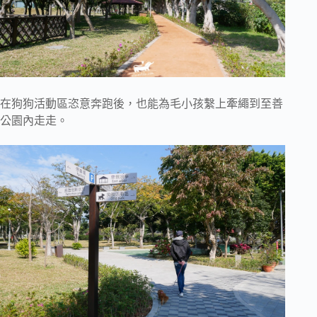
在狗狗活動區恣意奔跑後，也能為毛小孩繫上牽繩到至善
公園內走走。