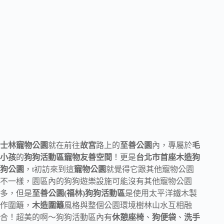
士林寵物公園
就在前往
故宮
路上的
至善公園
內，專屬於
毛
小孩
的
狗狗活動區寵物友善空間
！更是
台北市首座木造狗
狗公園
，t初訪來到這
寵物公園
就覺得它跟其他寵物公園
不一樣，園區內的狗狗遊樂設施可能沒有其他寵物公園
多，但是
至善公園(福林)狗狗活動區
是使用太平洋鐵木製
作圍籬，
木造圍籬
風格與整個公園環境樹林山水互相融
合！超美的啊～狗狗活動區內有
休憩座椅
、
狗便袋
、
洗手