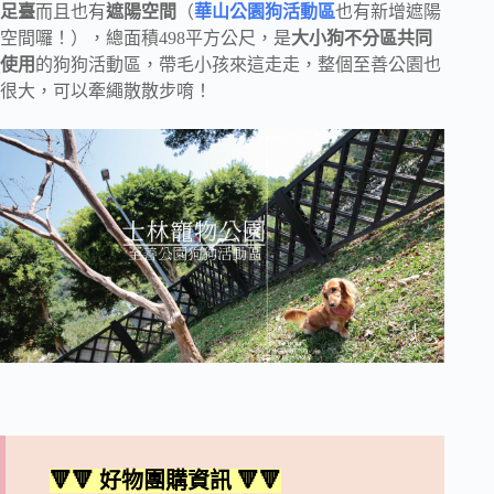
足臺
而且也有
遮陽空間
（
華山公園狗活動區
也有新增遮陽
空間囉！），總面積498平方公尺，是
大小狗不分區共同
使用
的狗狗活動區，帶毛小孩來這走走，整個至善公園也
很大，可以牽繩散散步唷！
🔻🔻 好物團購資訊 🔻🔻