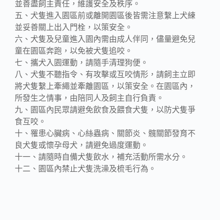
並善盡飼主責任，維護安全及秩序。
五、犬隻進入園區前或離開園區後皆需注意繫上犬練
並妥善關上出入門栓，以策安全。
六、犬隻及兒童進入園內需由成人伴同，儘量避免兒
童在園區奔跑，以免被犬隻追咬。
七、攜犬入園運動，請隨手清理狗便。
八、犬隻不聽指令、有攻擊或互咬情形，請飼主立即
將犬隻繫上牽繩並牽離園區，以策安全。在園區內，
所發生之情事，由陪同人及飼主自行負責。
九、園區內民眾請避免飲食及餵食犬隻，以防犬隻爭
食互咬。
十、罹患心臟病、心絲蟲病、關節炎、髖關節發育不
良犬隻或懷孕母犬，請避免過度運動。
十一、請隨時自備犬隻飲水，補充活動所需水分。
十二、園區內禁止犬隻洗澡及梳毛行為。