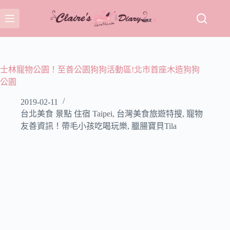
跳
至
主
要
內
容
士林寵物公園！至善公園狗狗活動區!北市首座木造狗狗
公園
2019-02-11
台北美食 景點 住宿 Taipei
,
台灣美食旅遊特搜
,
寵物
友善資訊！帶毛小孩吃喝玩樂
,
臘腸寶貝Tila