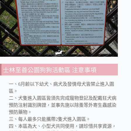
士林至善公園狗狗活動區 注意事項
一、6月齢以下幼犬、病犬及發情母犬皆禁止進入園
區。
二、犬隻進入園區皆須先完成寵物登記及配戴狂犬病
預防注射識別牌證，並事先施以除蚤等外寄生蟲感染
預防藥物。
三、每人最多只能攜帶2隻犬進入園區。
四、本區為大、小型犬共同使用，請珍惜共享資源，