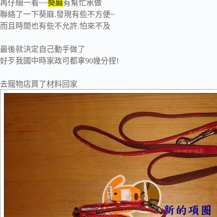
再仔細一看~~
葵麻
有幫忙承做
聯絡了一下葵麻.發現有些不方便~
而且時間也有些不允許.怕來不及
最後就決定自己動手做了
好歹我國中時家政可都拿90幾分捏!
去寵物店買了材料回家