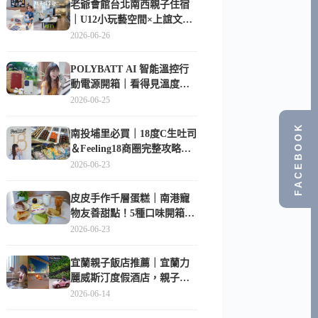
老爺會館台北南西親子住宿
｜U12小玩藝空間×上誼文
化，暑假帶孩子這樣玩
2026-06-26
POLYBATT AI 智能溫控行
動電源開箱｜看得見溫度與
電量，外出更安心的
2026-06-25
10000mAh 行動電源
FACEBOOK
南投埔里必買｜18度C生吐司
＆Feeling18商圈完整攻略，
在地人帶路這樣逛
2026-06-23
皮皮手作千層蛋糕｜南港寵
物友善甜點！5種口味開箱，
比Lady M便宜一半的台北隱
2026-06-23
藏版
宜蘭親子飯店推薦｜宜蘭力
麗威斯汀度假酒店，親子
房、Buffet、泳池、兒童俱樂
2026-06-14
部超適合放電