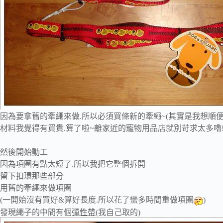
因為要拿舊的牽繩來做.所以必須買條新的牽繩~(其實是我想順便
材料我覺得有買貴.算了啦~離家近的寵物用品店就別苛求太多嚕
然後開始動工
因為項圈有點太短了.所以我把它整個拆開
留下扣環那些部分
用舊的牽繩來做項圈
(一開始沒有買好&算好長度.所以花了蠻多時間重做項圈
)
發現繩子的中間有個
彈性帶
(我自己取的)