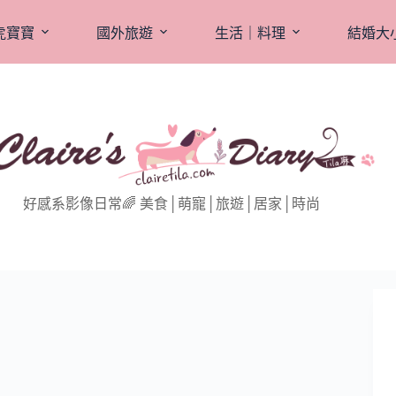
虎寶寶
國外旅遊
生活｜料理
結婚大
好感系影像日常🌈 美食│萌寵│旅遊│居家│時尚