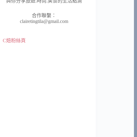
與你分享旅遊.時尚.美食的生活點滴
合作聯繫：
clairetingtila@gmail.com
C妞粉絲頁