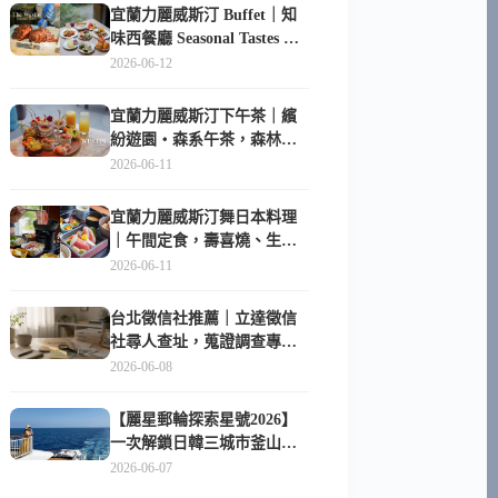
宜蘭力麗威斯汀 Buffet｜知
味西餐廳 Seasonal Tastes 晚
餐早餐吃什麼？
2026-06-12
宜蘭力麗威斯汀下午茶｜繽
紛遊園・森系午茶，森林系
甜點超好拍
2026-06-11
宜蘭力麗威斯汀舞日本料理
｜午間定食，壽喜燒、生魚
片與日式包廂空間
2026-06-11
台北徵信社推薦｜立達徵信
社尋人查址，蒐證調查專家
陪你找回失聯的家人
2026-06-08
【麗星郵輪探索星號2026】
一次解鎖日韓三城市釜山、
長崎、那霸｜餐點升級、表
2026-06-07
演更新、船上慶生超難忘