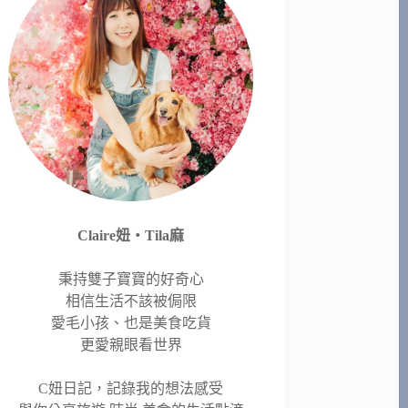
Claire妞‧Tila麻
秉持雙子寶寶的好奇心
相信生活不該被侷限
愛毛小孩、也是美食吃貨
更愛親眼看世界
C妞日記，記錄我的想法感受