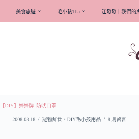
跳
至
美食旅遊
毛小孩Tila
江發發｜我們的
主
要
內
容
【DIY】婷婷牌 防吠口罩
2008-08-18
寵物鮮食、DIY毛小孩用品
8 則留言