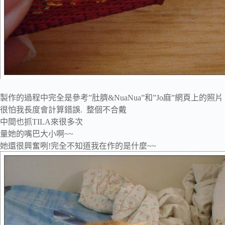
製作的過程中完全是參考”肚臍&NuaNua”和”Jo麻”網頁上的照片
很怕我長度會計算錯誤. 整個不合戴
中間也抓TILA來很多次
量她的嘴巴大小啊~~
她還很興奮咧!完全不知道我在作的是什麼~~