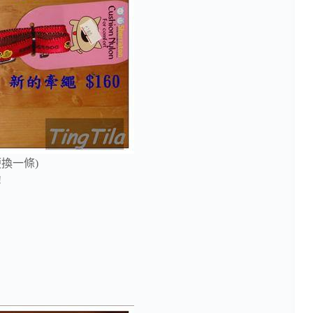
換一條)
!