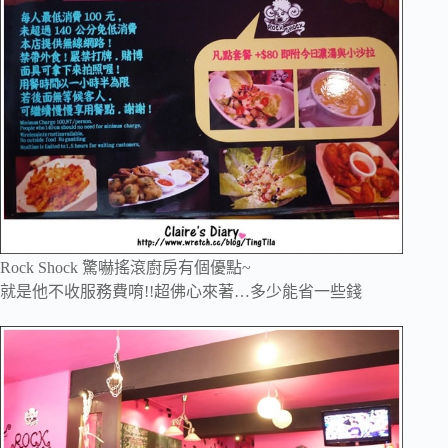
Rock Shock 驚嚇搖滾廚房有個優點~
就是他不收服務費唷!!超佛心來著…多少能省一些錢