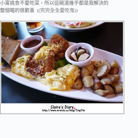
小甯挑食不愛吃菜，所以這碗湯幾乎都是我解決的
整個喝的很歡喜
((完完全全愛吃鬼))