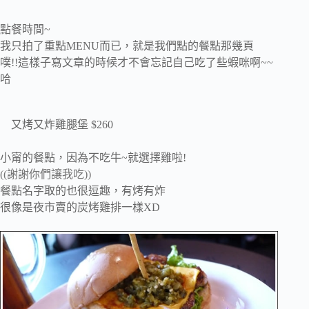
點餐時間~
我只拍了重點MENU而已，就是我們點的餐點那幾頁
噗!!這樣子寫文章的時候才不會忘記自己吃了些蝦咪啊~~
哈
又烤又炸雞腿堡 $260
小甯的餐點，因為不吃牛~就選擇雞啦!
((謝謝你們讓我吃))
餐點名字取的也很逗趣，有烤有炸
很像是夜市賣的炭烤雞排一樣XD