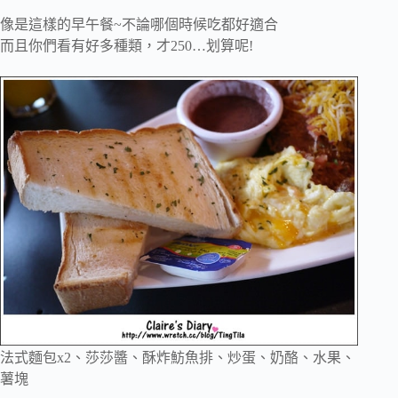
像是這樣的早午餐~不論哪個時候吃都好適合
而且你們看有好多種類，才250…划算呢!
法式麵包x2、莎莎醬、酥炸魴魚排、炒蛋、奶酪、水果、
薯塊