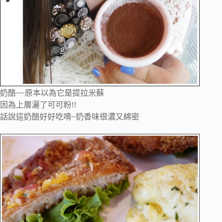
奶酪~~原本以為它是提拉米蘇
因為上層灑了可可粉!!
話說這奶酪好好吃唷~奶香味很濃又綿密