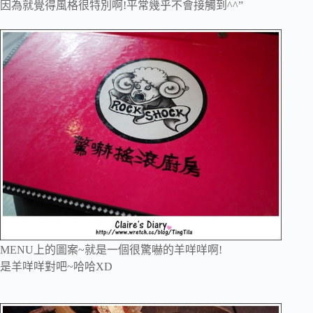
因為就覺得風格很特別啊!平常幾乎不會接觸到^^”
MENU上的圖案~就是一個很驚嚇的羊咩咩啊!
是羊咩咩對吧~哈哈XD