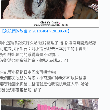
【女孩們的約會 ♫ 20130404、20130501】
啊~這篇食記欠好久囉!照片整理了~卻都還沒有開始紀錄
可能是我不想要面對小甯已經去日本打工的事實吧!
好姐妹出遠門的感覺真是不習慣…
沒辦法想約會就約會，想逛街就逛街了!
只能等小甯從日本回來再相會啦!
我們那天吃飯的時候，小甯還叮嚀我不可以偷結婚
要等她回來再結…整個就是怕我很快就嫁人耶~哈哈
結婚沒那麼容易啦~孩子