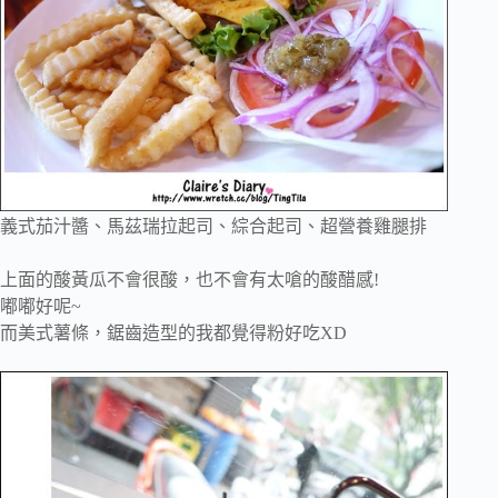
義式茄汁醬、馬茲瑞拉起司、綜合起司、超營養雞腿排
上面的酸黃瓜不會很酸，也不會有太嗆的酸醋感!
嘟嘟好呢~
而美式薯條，鋸齒造型的我都覺得粉好吃XD