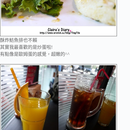
酥炸魴魚排也不賴
其實我最喜歡的是炒蛋啦!
有點像是歐姆蛋的感覺，超嫩的^^