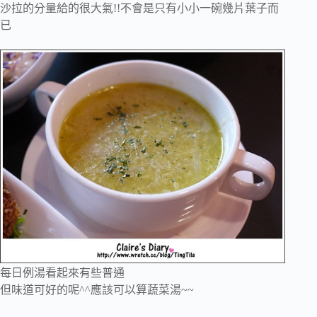
沙拉的分量給的很大氣!!不會是只有小小一碗幾片葉子而
已
每日例湯看起來有些普通
但味道可好的呢^^應該可以算蔬菜湯~~