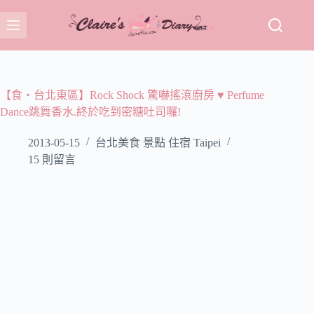
跳
至
主
要
內
容
【食‧台北東區】Rock Shock 驚嚇搖滾廚房 ♥ Perfume
Dance跳舞香水.終於吃到密糖吐司囉!
2013-05-15
台北美食 景點 住宿 Taipei
15 則留言