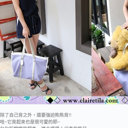
除了自己背之外，還要強迫熊熊背!!
哈~它背起來也是很可愛的耶~