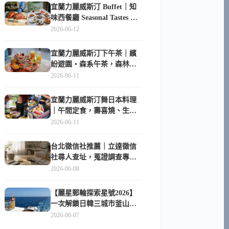
宜蘭力麗威斯汀 Buffet｜知
味西餐廳 Seasonal Tastes 晚
餐早餐吃什麼？
2026-06-12
宜蘭力麗威斯汀下午茶｜繽
紛遊園・森系午茶，森林系
甜點超好拍
2026-06-11
宜蘭力麗威斯汀舞日本料理
｜午間定食，壽喜燒、生魚
片與日式包廂空間
2026-06-11
台北徵信社推薦｜立達徵信
社尋人查址，蒐證調查專家
陪你找回失聯的家人
2026-06-08
【麗星郵輪探索星號2026】
一次解鎖日韓三城市釜山、
長崎、那霸｜餐點升級、表
2026-06-07
演更新、船上慶生超難忘