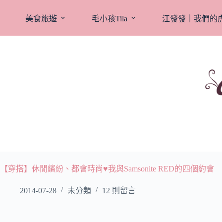
跳
至
美食旅遊
毛小孩Tila
江發發｜我們的
主
要
內
容
【穿搭】休閒繽紛、都會時尚♥我與Samsonite RED的四個約會
2014-07-28
未分類
12 則留言