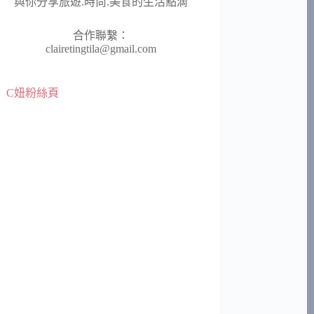
與你分享旅遊.時尚.美食的生活點滴
合作聯繫：
clairetingtila@gmail.com
C妞粉絲頁