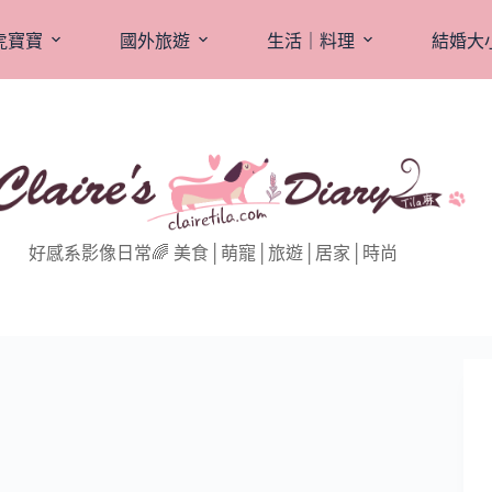
虎寶寶
國外旅遊
生活｜料理
結婚大
好感系影像日常🌈 美食│萌寵│旅遊│居家│時尚