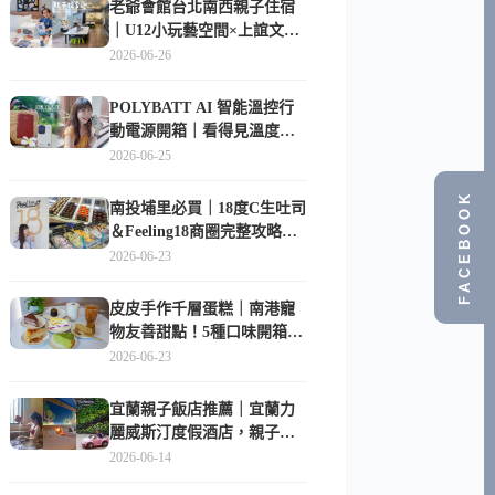
老爺會館台北南西親子住宿
｜U12小玩藝空間×上誼文
化，暑假帶孩子這樣玩
2026-06-26
POLYBATT AI 智能溫控行
動電源開箱｜看得見溫度與
電量，外出更安心的
2026-06-25
10000mAh 行動電源
FACEBOOK
南投埔里必買｜18度C生吐司
＆Feeling18商圈完整攻略，
在地人帶路這樣逛
2026-06-23
皮皮手作千層蛋糕｜南港寵
物友善甜點！5種口味開箱，
比Lady M便宜一半的台北隱
2026-06-23
藏版
宜蘭親子飯店推薦｜宜蘭力
麗威斯汀度假酒店，親子
房、Buffet、泳池、兒童俱樂
2026-06-14
部超適合放電