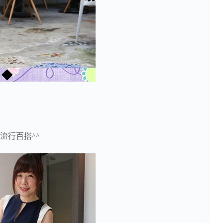
尚流行百搭^^