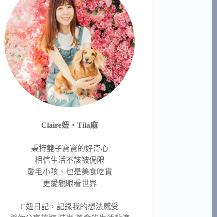
Claire妞‧Tila麻
秉持雙子寶寶的好奇心
相信生活不該被侷限
愛毛小孩、也是美食吃貨
更愛親眼看世界
C妞日記，記錄我的想法感受