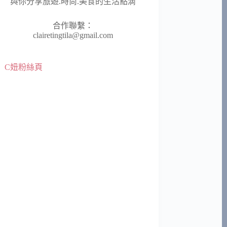
與你分享旅遊.時尚.美食的生活點滴
合作聯繫：
clairetingtila@gmail.com
C妞粉絲頁