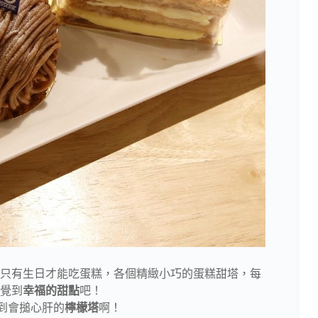
只有生日才能吃蛋糕，各個精緻小巧的蛋糕甜塔，每
覺到
幸福的甜點
吧！
到會搥心肝的
檸檬塔
啊！