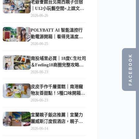
老爺會館台北南西親子住宿
｜U12小玩藝空間×上誼文
化，暑假帶孩子這樣玩
2026-06-26
POLYBATT AI 智能溫控行
動電源開箱｜看得見溫度與
電量，外出更安心的
2026-06-25
10000mAh 行動電源
FACEBOOK
南投埔里必買｜18度C生吐司
＆Feeling18商圈完整攻略，
在地人帶路這樣逛
2026-06-23
皮皮手作千層蛋糕｜南港寵
物友善甜點！5種口味開箱，
比Lady M便宜一半的台北隱
2026-06-23
藏版
宜蘭親子飯店推薦｜宜蘭力
麗威斯汀度假酒店，親子
房、Buffet、泳池、兒童俱樂
2026-06-14
部超適合放電