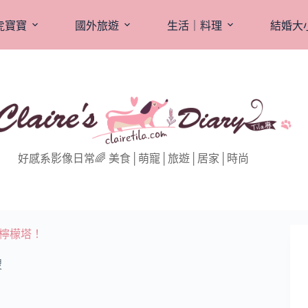
虎寶寶
國外旅遊
生活｜料理
結婚大
好感系影像日常🌈 美食│萌寵│旅遊│居家│時尚
肝的檸檬塔！
搜