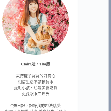
Claire妞‧Tila麻
秉持雙子寶寶的好奇心
相信生活不該被侷限
愛毛小孩、也是美食吃貨
更愛親眼看世界
C妞日記，記錄我的想法感受