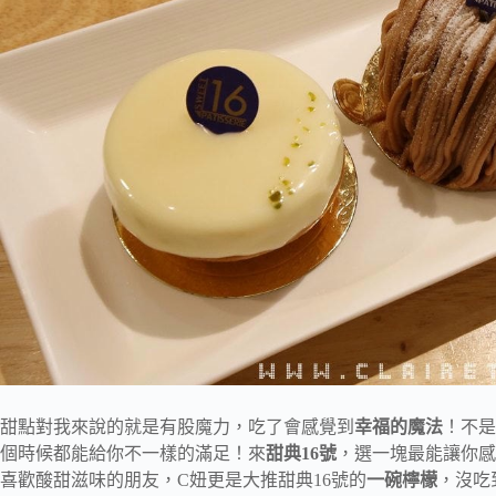
甜點對我來說的就是有股魔力，吃了會感覺到
幸福的魔法
！不是
個時候都能給你不一樣的滿足！來
甜典16號
，選一塊最能讓你感
喜歡酸甜滋味的朋友，C妞更是大推甜典16號的
一碗檸檬
，沒吃