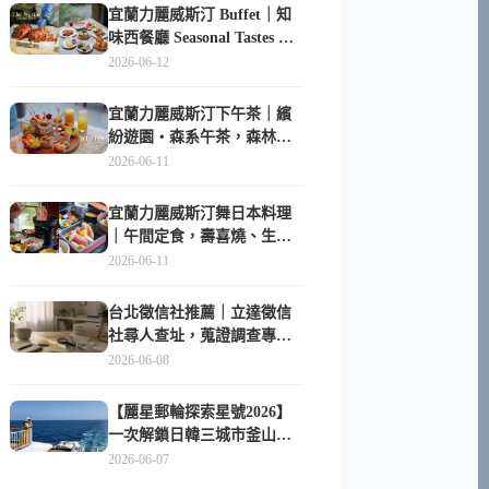
宜蘭力麗威斯汀 Buffet｜知
味西餐廳 Seasonal Tastes 晚
餐早餐吃什麼？
2026-06-12
宜蘭力麗威斯汀下午茶｜繽
紛遊園・森系午茶，森林系
甜點超好拍
2026-06-11
宜蘭力麗威斯汀舞日本料理
｜午間定食，壽喜燒、生魚
片與日式包廂空間
2026-06-11
台北徵信社推薦｜立達徵信
社尋人查址，蒐證調查專家
陪你找回失聯的家人
2026-06-08
【麗星郵輪探索星號2026】
一次解鎖日韓三城市釜山、
長崎、那霸｜餐點升級、表
2026-06-07
演更新、船上慶生超難忘