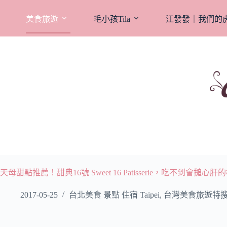
跳
至
美食旅遊
毛小孩Tila
江發發｜我們的
主
要
內
容
天母甜點推薦！甜典16號 Sweet 16 Patisserie，吃不到會搥心
2017-05-25
台北美食 景點 住宿 Taipei
,
台灣美食旅遊特