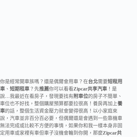
你是經常開車族嗎？還是偶爾會用車？在
台北
需要
短程用
車
、
短期租車
？先
推薦
你可以看看
Zipcar共享汽車
！是
說…我最近在看房子，發現要找有
附車位
的房子不簡單、
車位也不好找，整個購屋預算都要拉很高！養房再加上
養
車
的話，整個生活資金壓力就會變得很高！以小家庭來
說，汽車並非百分百必要，但偶爾還是會遇到一些靠機車
無法完成或比較不方便的事情，如果你和我一樣本身非固
定用車或家裡有車但車子沒機會輪到你開，那麼
Zipcar共