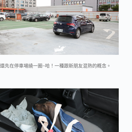
還先在停車場繞一圈~哈！一種跟新朋友混熟的概念。