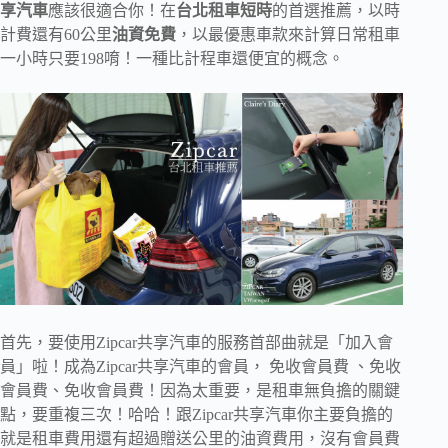
享汽車
應該很適合你！在
台北租車短時
的首選推薦，以時
計費還有60公里
油資免費
，以最優惠車款來計算日常租車
一小時只要198唷！一種比計程車還便宜的概念。
首先，要使用Zipcar共享汽車的服務首部曲就是「加入會
員」啦！成為Zipcar共享汽車的會員， 免收會員費 、免收
會員費、免收會員費！因為太重要，是租車無負擔的關鍵
點，要重複三次！哈哈！跟Zipcar共享汽車你主要負擔的
就是租車費用還有超過贈送公里的油資費用，沒有會員費