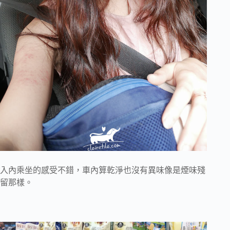
入內乘坐的感受不錯，車內算乾淨也沒有異味像是煙味殘
留那樣。