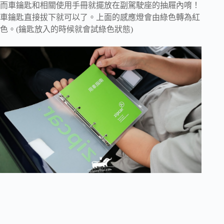
而車鑰匙和相關使用手冊就擺放在副駕駛座的抽屜內唷！
車鑰匙直接拔下就可以了。上面的感應燈會由綠色轉為紅
色。(鑰匙放入的時候就會試綠色狀態)