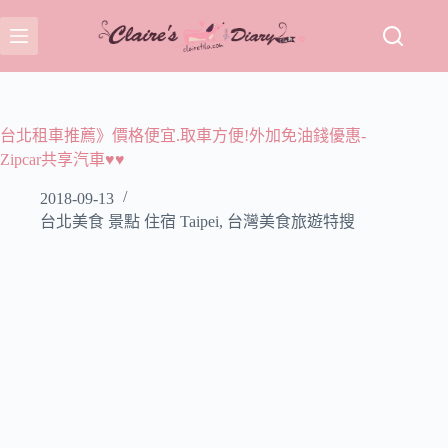
跳
至
主
要
內
容
台北租車推薦》價格便宜.取車方便!外加免油錢優惠-
Zipcar共享汽車♥♥
2018-09-13
台北美食 景點 住宿 Taipei
,
台灣美食旅遊特搜