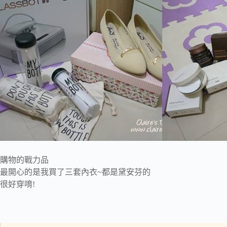
購物的戰力品
最開心的是我買了三套內衣~都是黛安芬的
很好穿唷!