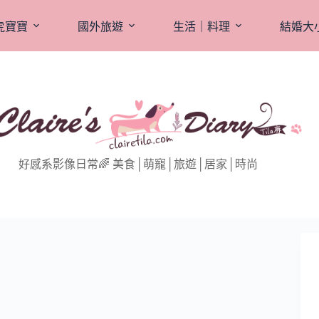
虎寶寶
國外旅遊
生活｜料理
結婚大
好感系影像日常🌈 美食│萌寵│旅遊│居家│時尚