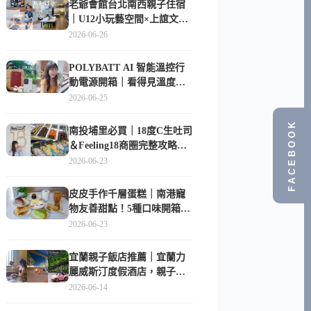
老爺會館台北南西親子住宿
｜U12小玩藝空間×上誼文
化，暑假帶孩子這樣玩
2026-06-26
POLYBATT AI 智能溫控行
動電源開箱｜看得見溫度與
電量，外出更安心的
2026-06-25
10000mAh 行動電源
FACEBOOK
南投埔里必買｜18度C生吐司
＆Feeling18商圈完整攻略，
在地人帶路這樣逛
2026-06-23
皮皮手作千層蛋糕｜南港寵
物友善甜點！5種口味開箱，
比Lady M便宜一半的台北隱
2026-06-23
藏版
宜蘭親子飯店推薦｜宜蘭力
麗威斯汀度假酒店，親子
房、Buffet、泳池、兒童俱樂
2026-06-14
部超適合放電