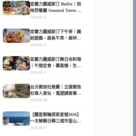
宜蘭力麗威斯汀 Buffet｜知
味西餐廳 Seasonal Tastes 晚
餐早餐吃什麼？
2026-06-12
宜蘭力麗威斯汀下午茶｜繽
紛遊園・森系午茶，森林系
甜點超好拍
2026-06-11
宜蘭力麗威斯汀舞日本料理
｜午間定食，壽喜燒、生魚
片與日式包廂空間
2026-06-11
台北徵信社推薦｜立達徵信
社尋人查址，蒐證調查專家
陪你找回失聯的家人
2026-06-08
【麗星郵輪探索星號2026】
一次解鎖日韓三城市釜山、
長崎、那霸｜餐點升級、表
2026-06-07
演更新、船上慶生超難忘