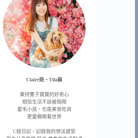
Claire妞‧Tila麻
秉持雙子寶寶的好奇心
相信生活不該被侷限
愛毛小孩、也是美食吃貨
更愛親眼看世界
C妞日記，記錄我的想法感受