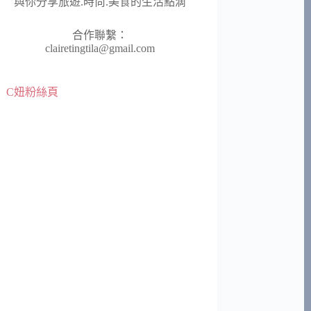
與你分享旅遊.時尚.美食的生活點滴
合作聯繫：
clairetingtila@gmail.com
C妞粉絲頁