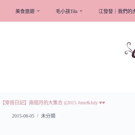
跳
至
美食旅遊
毛小孩Tila
江發發｜我們的
主
要
內
容
【穿搭日記】兩個月的大集合 ((2015 June&July ♥♥
2015-08-05
未分類