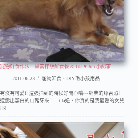
寵物鮮食作法！豐富拌飯鮮食餐 & Tila ♥ Jun 小記事
2011-06-23
寵物鮮食、DIY毛小孩用品
有沒有可愛!! 這張拍到的時候好開心唷~~經典的舔舌照!
還露出潔白的山豬牙來……tila妞，你真的是我最愛的女兒
耶!