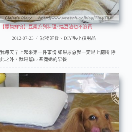
【寵物鮮食】豆漿系列料理~連豆渣也不浪費
2012-07-23
寵物鮮食、DIY毛小孩用品
我每天早上起來第一件事情 如果尿急就一定是上廁所 除
此之外，就是幫tila準備她的早餐