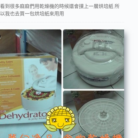
看到很多麻麻們用乾燥機的時候還會撲上一層烘培紙 所
以我也去買一包烘培紙來用用