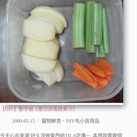
【DIY】動手做《夏日排毒蔬果汁》
2009-05-15
寵物鮮食、DIY毛小孩用品
今天心血來潮 好久沒做東西給TILA吃嚕~~ 本想說要變個