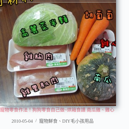
寵物零食作法！狗狗零食自己做~烘箱食譜 南瓜雞、雞心
2010-05-04
寵物鮮食、DIY毛小孩用品