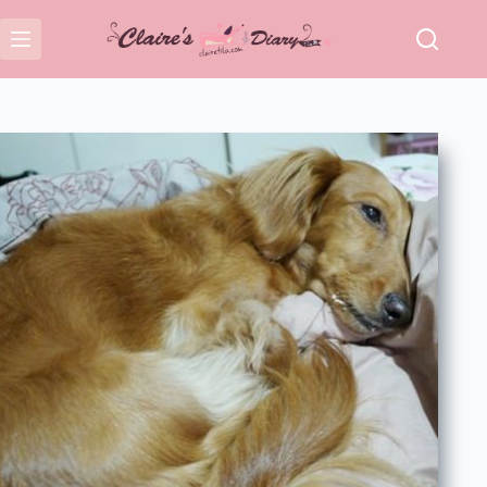
跳
至
主
要
內
容