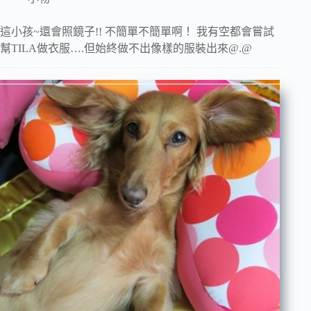
這小孩~還會照鏡子!! 不簡單不簡單啊！ 我有空都會嘗試
幫TILA做衣服….但始終做不出像樣的服裝出來@.@