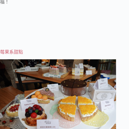
福！
莓果系甜點