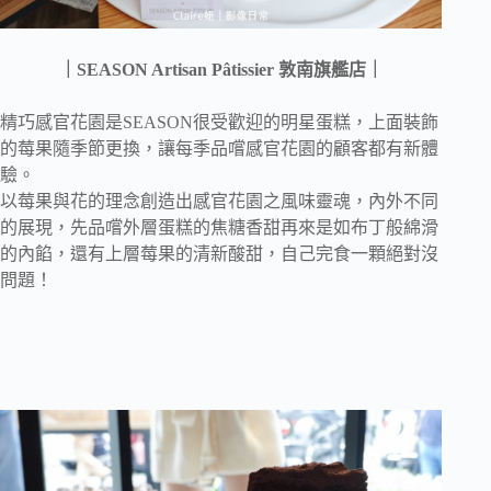
｜SEASON Artisan Pâtissier 敦南旗艦店｜
精巧感官花園是SEASON很受歡迎的明星蛋糕，上面裝飾
的莓果隨季節更換，讓每季品嚐感官花園的顧客都有新體
驗。
以莓果與花的理念創造出感官花園之風味靈魂，內外不同
的展現，先品嚐外層蛋糕的焦糖香甜再來是如布丁般綿滑
的內餡，還有上層莓果的清新酸甜，自己完食一顆絕對沒
問題！