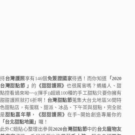
持
台灣護照
享有146個
免簽證國家
待遇！而你知道
「2020
台灣甜點節 」
的
《甜甜護照》
也很厲害嗎？螞蟻人、甜
點控看過來呦~~((揮手))超過100種的手工甜點只要你擁有
甜甜護照就打6折啊！
台灣甜點節
蒐集大台北地區50間特
色甜點店，有蛋糕、甜派、冰品、下午茶與甜點，完全就
是
甜點嘉年華
，
《甜甜護照》
在手~開始創造專屬你的
「台北甜點地圖」
囉！
此外C妞貼心整理出參與
2020台灣甜點節
中的
台北寵物友