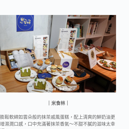
｜米食林｜
膨鬆軟綿如雲朵般的抹茶戚風蛋糕，配上清爽的鮮奶油更
增濕潤口感，口中充滿著抹茶香氣～不甜不膩的滋味太幸