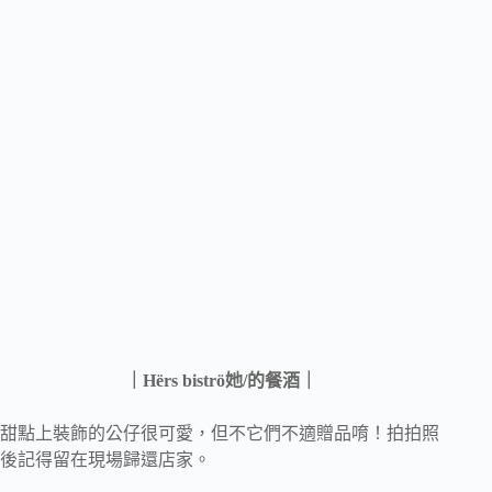
｜
Hërs biströ
她
/
的餐酒｜
甜點上裝飾的公仔很可愛，但不它們不適贈品唷！拍拍照
後記得留在現場歸還店家。