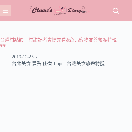
跳
至
主
要
內
容
台灣甜點節｜甜甜記者會搶先看&台北寵物友善餐廳特輯
♥♥
2019-12-25
台北美食 景點 住宿 Taipei
,
台灣美食旅遊特搜