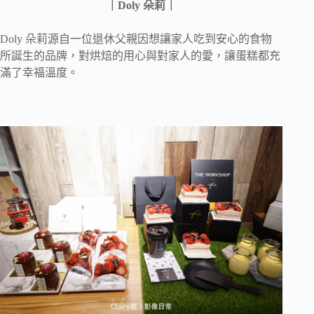
｜Doly 朵莉｜
Doly 朵莉源自一位退休父親因想讓家人吃到安心的食物
所誕生的品牌，對烘焙的用心與對家人的愛，讓蛋糕都充
滿了幸福溫度。