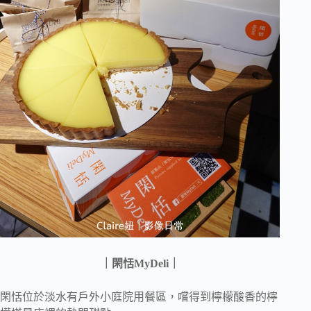
｜閑恬
MyDeli
｜
閑恬位於淡水有戶外小庭院用餐區，嚐得到檸檬酸香的檸