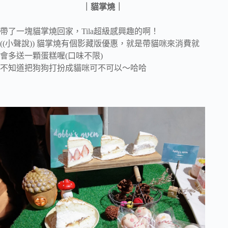
｜貓掌燒｜
帶了一塊貓掌燒回家，Tila超級感興趣的啊！
((小聲說)) 貓掌燒有個影藏版優惠，就是帶貓咪來消費就
會多送一顆蛋糕喔(口味不限)
不知道把狗狗打扮成貓咪可不可以～哈哈