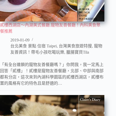
貳樓西湖店～內湖美式餐廳.寵物友善餐廳！內科美食聚
餐推薦
2019-01-09
台北美食 景點 住宿 Taipei
,
台灣美食旅遊特搜
,
寵物
友善資訊！帶毛小孩吃喝玩樂
,
臘腸寶貝Tila
「有全台連鎖的寵物友善餐廳嗎？」你問我，我一定馬上
回答「貳樓」！貳樓是寵物友善餐廳，北部、中部與南部
都有分店，這次來到內湖科學園區的貳樓西湖店，貳樓布
置的風格有它的特色且是舒適的…