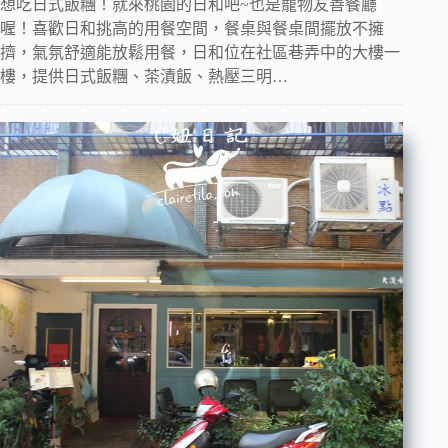
想吃日式飯糰！就來桃園的日和吧~也是寵物友善餐廳
喔！喜歡日和挑高的用餐空間，餐桌與餐桌間擺放不擁
擠，氣氛舒適能放鬆用餐，日和位在社區巷弄中的大樓一
樓，提供日式飯糰、茶漬飯、熱壓三明…