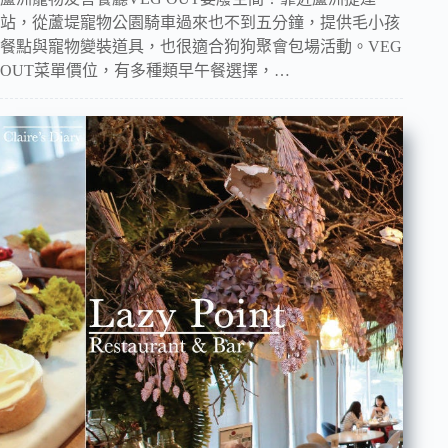
站，從蘆堤寵物公園騎車過來也不到五分鐘，提供毛小孩
餐點與寵物變裝道具，也很適合狗狗聚會包場活動。VEG
OUT菜單價位，有多種類早午餐選擇，…