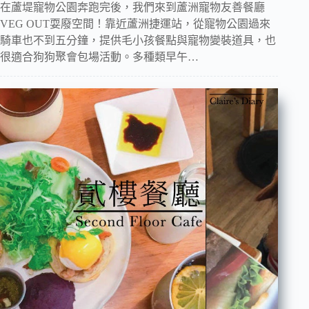
在蘆堤寵物公園奔跑完後，我們來到蘆洲寵物友善餐廳
VEG OUT耍廢空間！靠近蘆洲捷運站，從寵物公園過來
騎車也不到五分鐘，提供毛小孩餐點與寵物變裝道具，也
很適合狗狗聚會包場活動。多種類早午…