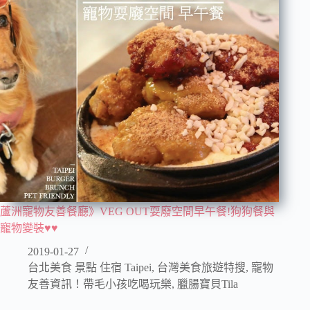
蘆洲寵物友善餐廳》VEG OUT耍廢空間早午餐!狗狗餐與
寵物變裝♥♥
2019-01-27
台北美食 景點 住宿 Taipei
,
台灣美食旅遊特搜
,
寵物
友善資訊！帶毛小孩吃喝玩樂
,
臘腸寶貝Tila