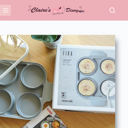
跳
至
主
要
內
容