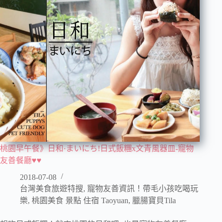
桃園早午餐》日和·まいにち!日式飯糰x文青風器皿-寵物
友善餐廳♥♥
2018-07-08
台灣美食旅遊特搜
,
寵物友善資訊！帶毛小孩吃喝玩
樂
,
桃園美食 景點 住宿 Taoyuan
,
臘腸寶貝Tila