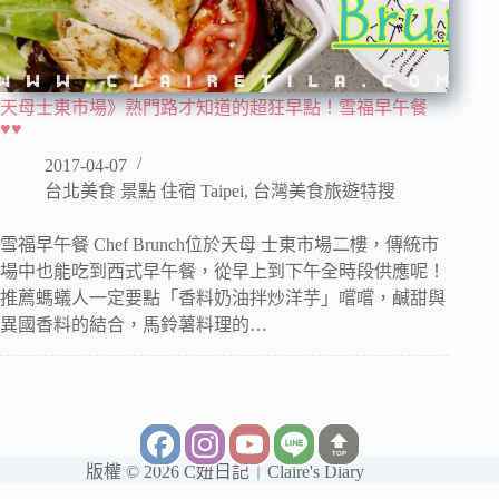
天母士東市場》熟門路才知道的超狂早點！雪福早午餐
♥♥
2017-04-07
台北美食 景點 住宿 Taipei
,
台灣美食旅遊特搜
雪福早午餐 Chef Brunch位於天母 士東市場二樓，傳統市
場中也能吃到西式早午餐，從早上到下午全時段供應呢！
推薦螞蟻人一定要點「香料奶油拌炒洋芋」嚐嚐，鹹甜與
異國香料的結合，馬鈴薯料理的…
TOP
版權 © 2026 C妞日記｜Claire's Diary