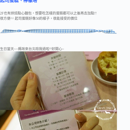
起司蛋糕、檸檬塔
2F也有烘焙點心麵包，想要吃怎樣的蛋糕都可以之後再去加點!!
很方便^^ 起司蛋糕好像50的樣子，很能接受的價位
生日當天~~媽咪來台北陪我過啦!!好開心~