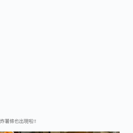
炸薯條也出現啦!!