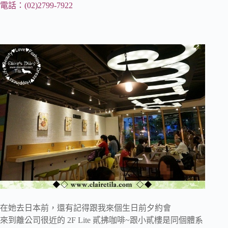
電話：(02)2799-7922
在她去日本前，還有記得跟我來個生日前夕約會
來到離公司很近的 2F Lite 貳拂咖啡~跟小貳樓是同個體系