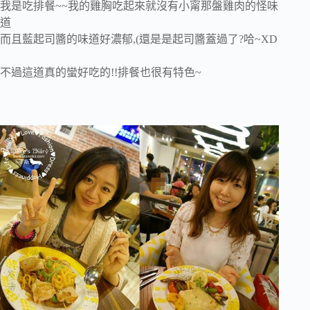
我是吃排餐~~我的雞胸吃起來就沒有小甯那盤雞肉的怪味
道
而且藍起司醬的味道好濃郁,(還是是起司醬蓋過了?哈~XD
不過這道真的蠻好吃的!!排餐也很有特色~