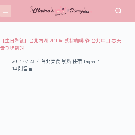
跳
至
主
要
內
容
【生日聚餐】台北內湖 2F Lite 貳拂咖啡 ✿ 台北中山 春天
素食吃到飽
2014-07-23
台北美食 景點 住宿 Taipei
14 則留言