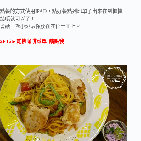
點餐的方式使用IPAD，點好餐點列印單子出來在到櫃檯
結帳就可以了!!
會給一盞小燈讓你放在座位桌面上^^
2F Lite 貳拂咖啡菜單 請點我