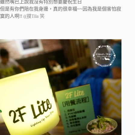
雖然嘴巴上說我沒有特別想要慶祝生日
但是有你們陪在我身邊，真的很幸福~~因為我是個害怕寂
寞的人啊!!
((摸Tila 笑