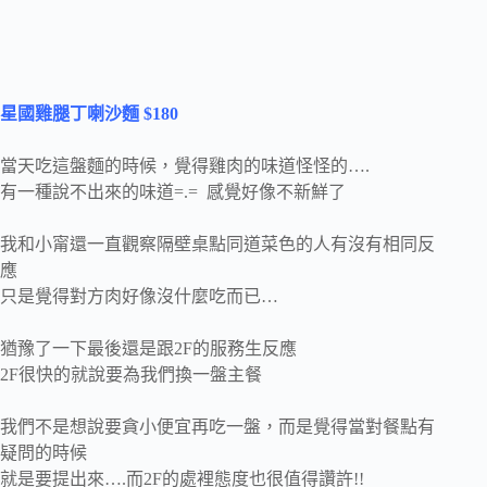
星國雞腿丁喇沙麵 $180
當天吃這盤麵的時候，覺得雞肉的味道怪怪的….
有一種說不出來的味道=.= 感覺好像不新鮮了
我和小甯還一直觀察隔壁桌點同道菜色的人有沒有相同反
應
只是覺得對方肉好像沒什麼吃而已…
猶豫了一下最後還是跟2F的服務生反應
2F很快的就說要為我們換一盤主餐
我們不是想說要貪小便宜再吃一盤，而是覺得當對餐點有
疑問的時候
就是要提出來….而2F的處裡態度也很值得讚許!!