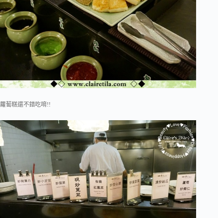
蘿蔔糕還不錯吃唷!!