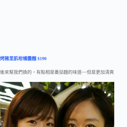
烤豬里肌柑橘醬麵 $190
後來幫我們換的，有點相是番茄麵的味道~~但是更加清爽