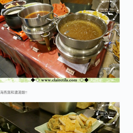
海燕窩和濃湯類!!