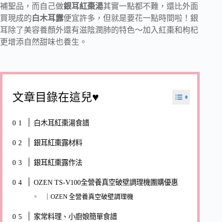
補聖品，而自己做
銀耳紅棗湯
其實一點都不難，還比外面
買現成的
白木耳露
便宜許多，但就是要花一點時間啦！銀
耳除了美容養顏外還有滋陰潤肺的特色～加入紅棗和枸杞
更增添自然甜味也養生。
文章目錄在這兒♥
白木耳紅棗湯食譜
銀耳紅棗露材料
銀耳紅棗露作法
OZEN TS-V100全營養真空破壁調理機團購優惠
｜OZEN 全營養真空破壁調理機
家常料理、小廚娘簡單食譜