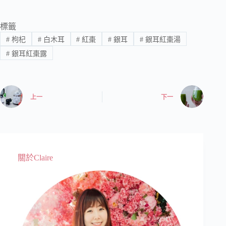
標籤
#
枸杞
#
白木耳
#
紅棗
#
銀耳
#
銀耳紅棗湯
#
銀耳紅棗露
上一
下一
關於Claire