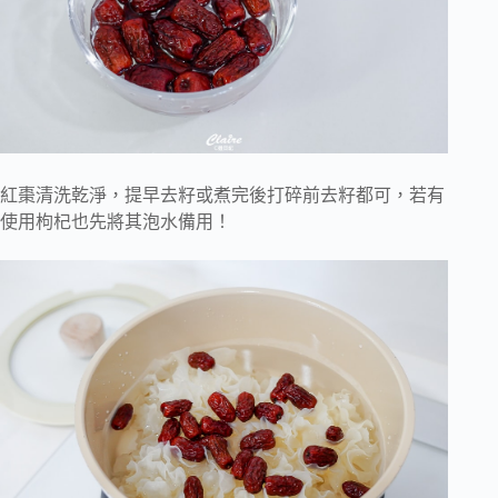
紅棗清洗乾淨，提早去籽或煮完後打碎前去籽都可，若有
使用枸杞也先將其泡水備用！