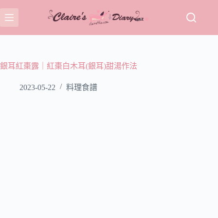
跳
至
主
要
內
容
銀耳紅棗露｜紅棗白木耳(銀耳)甜湯作法
2023-05-22
料理食譜