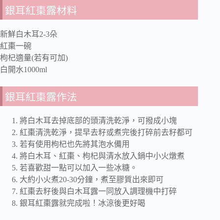
銀耳紅棗露材料
新鮮白木耳2-3朵
紅棗一碗
枸杞適量(若有可加)
白開水1000ml
銀耳紅棗露作法
將白木耳去掉底部的頭清洗乾淨，可撥成小塊
紅棗清洗乾淨，提早去籽或煮完後打碎前去籽都可
若有使用枸杞也先將其泡水備用
將白木耳、紅棗、枸杞與清水放入鍋中小火燉煮
若喜歡甜一點可以加入一些冰糖。
大約小火煮20-30分鐘，煮至膠質出來即可
紅棗去籽後與白木耳露一同放入調理機中打碎
銀耳紅棗露就完成啦！冰涼後更好喝