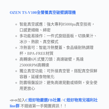
OZEN TS-V100全營養真空破壁調理機
智能真空感應：強大專利85000pa真空技術，
口感更細緻、綿密
多功能易操作：一件式旋鈕面板，切換果汁、
冰沙、熱飲、真空模式
冷熱皆可：智能冷熱雙蓋、食品級耐熱調理
杯，BPA-FREE材質
高轉速6片式雙刀頭：高速破壁，馬達
25000RPM高轉速
獨立真空功能：可外接真空管，搭配真空保鮮
容器，延緩食物氧化
防震吸盤設計：避免高速晃動或傾倒，安全使
用更放心
📣📣加入
C妞好物嚴選FB社團
/
C妞好物育兒福利社
line群
不錯過第一手開團資訊！！