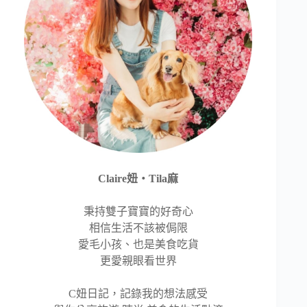
Claire妞‧Tila麻
秉持雙子寶寶的好奇心
相信生活不該被侷限
愛毛小孩、也是美食吃貨
更愛親眼看世界
C妞日記，記錄我的想法感受