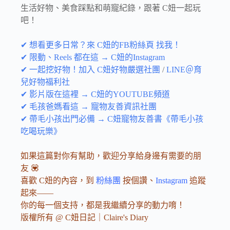
生活好物、美食踩點和萌寵紀錄，跟著 C妞一起玩
吧！
✔ 想看更多日常？來 C妞的FB粉絲頁 找我！
✔ 限動、Reels 都在這 → C妞的Instagram
✔ 一起挖好物！加入 C妞好物嚴選社團
/
LINE＠育
兒好物福利社
✔ 影片版在這裡 → C妞的YOUTUBE頻道
✔ 毛孩爸媽看這 → 寵物友善資訊社團
✔ 帶毛小孩出門必備 → C妞寵物友善書《帶毛小孩
吃喝玩樂》
如果這篇對你有幫助，歡迎分享給身邊有需要的朋
友 💟
喜歡 C妞的內容，到
粉絲團
按個讚、
Instagram
追蹤
起來——
你的每一個支持，都是我繼續分享的動力唷！
版權所有 @ C妞日記｜Claire's Diary