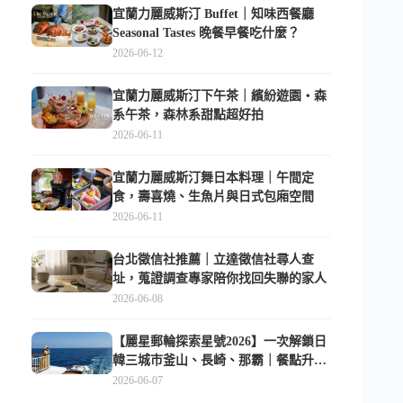
宜蘭力麗威斯汀 Buffet｜知味西餐廳
Seasonal Tastes 晚餐早餐吃什麼？
2026-06-12
宜蘭力麗威斯汀下午茶｜繽紛遊園・森
系午茶，森林系甜點超好拍
2026-06-11
宜蘭力麗威斯汀舞日本料理｜午間定
食，壽喜燒、生魚片與日式包廂空間
2026-06-11
台北徵信社推薦｜立達徵信社尋人查
址，蒐證調查專家陪你找回失聯的家人
2026-06-08
【麗星郵輪探索星號2026】一次解鎖日
韓三城市釜山、長崎、那霸｜餐點升
級、表演更新、船上慶生超難忘
2026-06-07