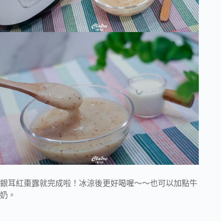
銀耳紅棗露就完成啦！冰涼後更好喝喔～～也可以加點牛
奶。