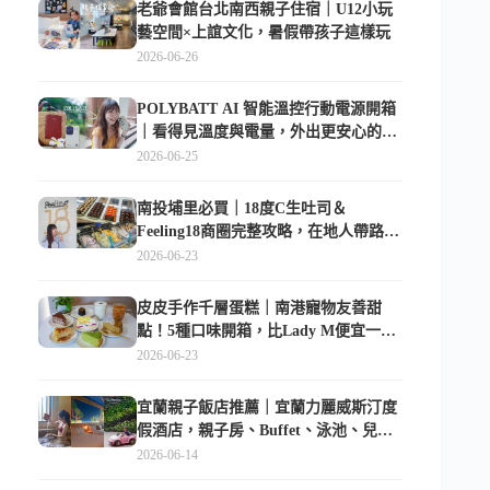
老爺會館台北南西親子住宿｜U12小玩
藝空間×上誼文化，暑假帶孩子這樣玩
2026-06-26
POLYBATT AI 智能溫控行動電源開箱
｜看得見溫度與電量，外出更安心的
10000mAh 行動電源
2026-06-25
南投埔里必買｜18度C生吐司＆
Feeling18商圈完整攻略，在地人帶路這
樣逛
2026-06-23
皮皮手作千層蛋糕｜南港寵物友善甜
點！5種口味開箱，比Lady M便宜一半
的台北隱藏版
2026-06-23
宜蘭親子飯店推薦｜宜蘭力麗威斯汀度
假酒店，親子房、Buffet、泳池、兒童
俱樂部超適合放電
2026-06-14