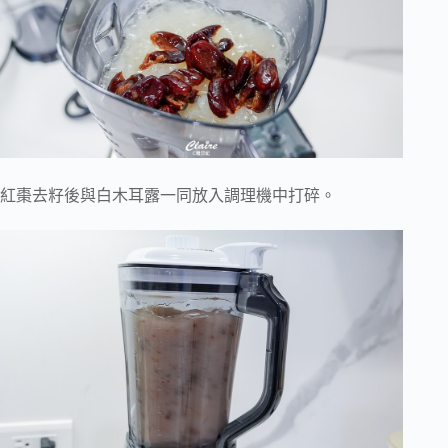
紅棗去籽後與白木耳露一同放入調理機中打碎。